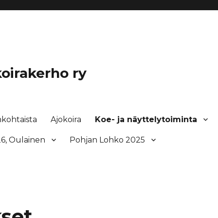
oirakerho ry
nkohtaista
Ajokoira
Koe- ja näyttelytoiminta
6, Oulainen
Pohjan Lohko 2025
set