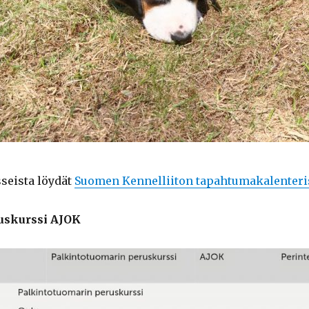
sseista löydät
Suomen Kennelliiton tapahtumakalenteris
uskurssi AJOK