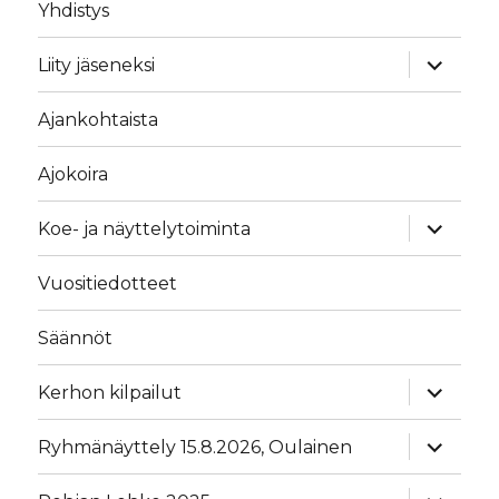
Yhdistys
näytä
Liity jäseneksi
alavalik
Ajankohtaista
Ajokoira
näytä
Koe- ja näyttelytoiminta
alavalik
Vuositiedotteet
Säännöt
näytä
Kerhon kilpailut
alavalik
näytä
Ryhmänäyttely 15.8.2026, Oulainen
alavalik
näytä