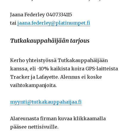
Jaana Federley 0407334115
tai
jaana.federley@platinumpet.fi
Tutkakauppahäijään tarjous
Kerho yhteistyössä Tutkakauppahäijään
kanssa, eli -10% kaikista koira GPS-laitteista
Tracker ja Lafayette. Alennus ei koske
vaihtokampanjoita.
myynti@tutkakauppahaijaa.fi
Alareunasta firman kuvaa klikkaamalla
pääsee nettisivuille.