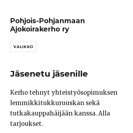
Pohjois-Pohjanmaan
Ajokoirakerho ry
VALIKKO
Jäsenetu jäsenille
Kerho tehnyt yhteistyösopimuksen
lemmikkitukkuruuskan sekä
tutkakauppahäijään kanssa. Alla
tarjoukset.