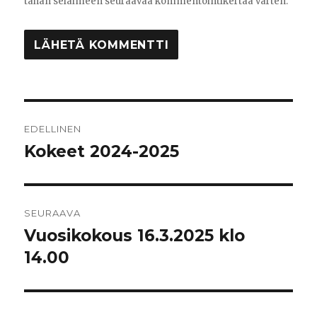
tähän selaimeen seuraavaa kommentointikertaa varten.
Artikkelien
EDELLINEN
selaus
Kokeet 2024-2025
Edellinen
artikkeli:
SEURAAVA
Vuosikokous 16.3.2025 klo
Seuraava
artikkeli:
14.00