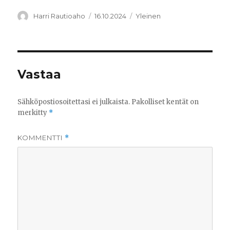
Kirjoittaja
Julkaistu
Kategoriat
Harri Rautioaho
16.10.2024
Yleinen
Vastaa
Sähköpostiosoitettasi ei julkaista.
Pakolliset kentät on
merkitty
*
KOMMENTTI
*