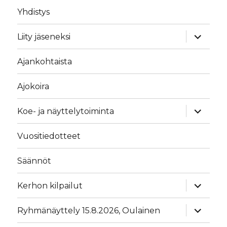
Yhdistys
näytä
Liity jäseneksi
alavalik
Ajankohtaista
Ajokoira
näytä
Koe- ja näyttelytoiminta
alavalik
Vuositiedotteet
Säännöt
näytä
Kerhon kilpailut
alavalik
näytä
Ryhmänäyttely 15.8.2026, Oulainen
alavalik