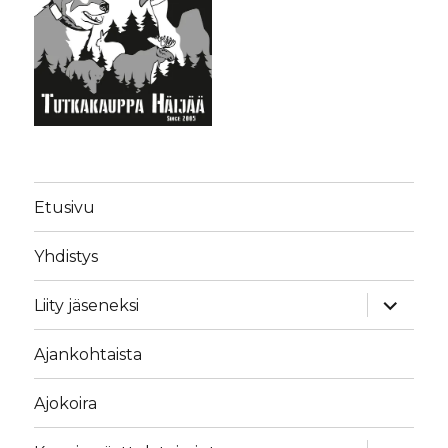
Etusivu
Yhdistys
näytä
Liity jäseneksi
alavalik
Ajankohtaista
Ajokoira
näytä