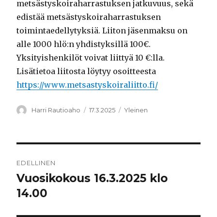
metsästyskoiraharrastuksen jatkuvuus, sekä
edistää metsästyskoiraharrastuksen
toimintaedellytyksiä. Liiton jäsenmaksu on
alle 1000 hlö:n yhdistyksillä 100€.
Yksityishenkilöt voivat liittyä 10 €:lla.
Lisätietoa liitosta löytyy osoitteesta
https://www.metsastyskoiraliitto.fi/
Kirjoittaja
Julkaistu
Kategoriat
Harri Rautioaho
17.3.2025
Yleinen
Artikkelien
EDELLINEN
selaus
Vuosikokous 16.3.2025 klo
Edellinen
artikkeli:
14.00