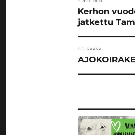
EDELLINEN
selaus
Kerhon vuode
Edellinen
artikkeli:
jatkettu Ta
SEURAAVA
AJOKOIRAKE
Seuraava
artikkeli: