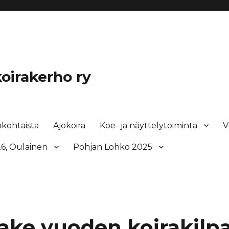
oirakerho ry
nkohtaista
Ajokoira
Koe- ja näyttelytoiminta
V
6, Oulainen
Pohjan Lohko 2025
ake vuoden koirakilp