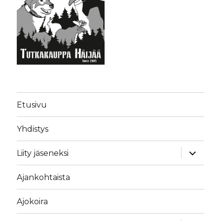
Etusivu
Yhdistys
näytä
Liity jäseneksi
alavalik
Ajankohtaista
Ajokoira