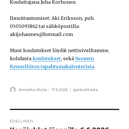
Kouluttajana Juha Korhonen.
Ilmoittautumiset: Aki Eriksson, puh.
0505093862 tai sähköpostilla:
akijohannes@hotmail.com
Muut koulutukset löydät nettisivuiltamme,
kohdasta
koulutukset
, sekä
Suomen
Kennelliiton tapahtumakalenterista
.
Kirjoittaja
Julkaistu
Kategoriat
Annukka Ahola
17.6.2026
ajankohtaista
Artikkelien
EDELLINEN
selaus