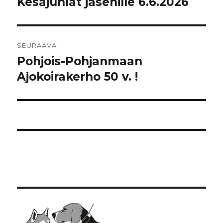
Kesäjuhlat jäsenille 6.6.2026
Edellinen
artikkeli:
SEURAAVA
Pohjois-Pohjanmaan
Seuraava
artikkeli:
Ajokoirakerho 50 v. !