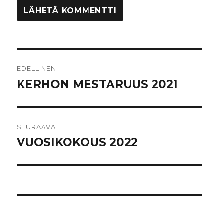
Artikkelien
EDELLINEN
selaus
KERHON MESTARUUS 2021
Edellinen
artikkeli:
SEURAAVA
VUOSIKOKOUS 2022
Seuraava
artikkeli: