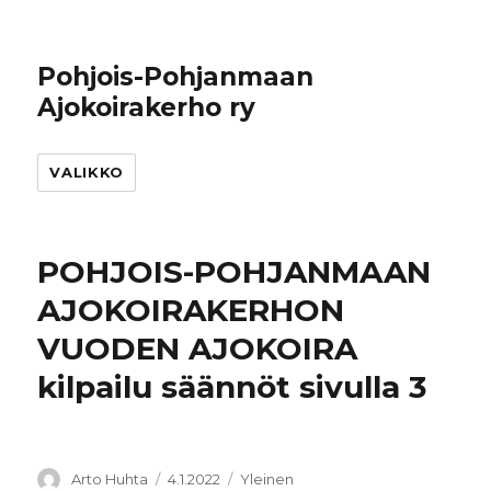
Pohjois-Pohjanmaan
Ajokoirakerho ry
VALIKKO
POHJOIS-POHJANMAAN
AJOKOIRAKERHON
VUODEN AJOKOIRA
kilpailu säännöt sivulla 3
Kirjoittaja
Julkaistu
Kategoriat
Arto Huhta
4.1.2022
Yleinen