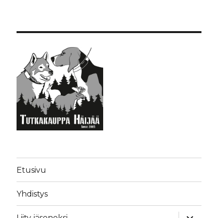
Etusivu
Yhdistys
näytä
Liity jäseneksi