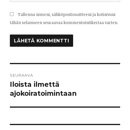
Tallenna nimeni, sähköpostiosoitteeni ja kotisivuni
tähän selaimeen seuraavaa kommentointikertaa varten.
Artikkelien
SEURAAVA
selaus
Iloista ilmettä
Seuraava
artikkeli:
ajokoiratoimintaan