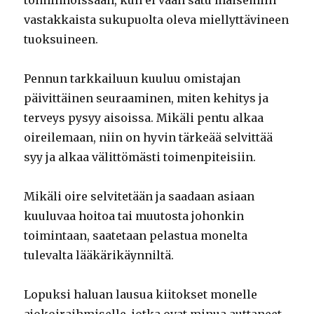
toiminnoissaan, kun ei vaan satu maisemiin
vastakkaista sukupuolta oleva miellyttävineen
tuoksuineen.
Pennun tarkkailuun kuuluu omistajan
päivittäinen seuraaminen, miten kehitys ja
terveys pysyy aisoissa. Mikäli pentu alkaa
oireilemaan, niin on hyvin tärkeää selvittää
syy ja alkaa välittömästi toimenpiteisiin.
Mikäli oire selvitetään ja saadaan asiaan
kuuluvaa hoitoa tai muutosta johonkin
toimintaan, saatetaan pelastua monelta
tulevalta lääkärikäynniltä.
Lopuksi haluan lausua kiitokset monelle