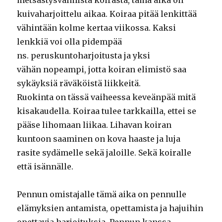
metsästysvalmista koirasta, tämä aika on
kuivaharjoittelu aikaa. Koiraa pitää lenkittää
vähintään kolme kertaa viikossa. Kaksi
lenkkiä voi olla pidempää
ns. peruskuntoharjoitusta ja yksi
vähän nopeampi, jotta koiran elimistö saa
sykäyksiä räväköistä liikkeitä.
Ruokinta on tässä vaiheessa keveänpää mitä
kisakaudella. Koiraa tulee tarkkailla, ettei se
pääse lihomaan liikaa. Lihavan koiran
kuntoon saaminen on kova haaste ja luja
rasite sydämelle sekä jaloille. Sekä koiralle
että isännälle.
Pennun omistajalle tämä aika on pennulle
elämyksien antamista, opettamista ja hajuihin