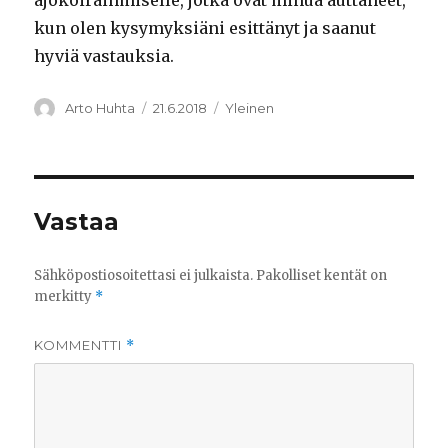
ajokoiraihmiselle, jotka ovat minua auttaneet,
kun olen kysymyksiäni esittänyt ja saanut
hyviä vastauksia.
Kirjoittaja
Julkaistu
Kategoriat
Arto Huhta
21.6.2018
Yleinen
Vastaa
Sähköpostiosoitettasi ei julkaista.
Pakolliset kentät on
merkitty
*
KOMMENTTI
*