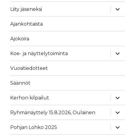
näytä
Liity jäseneksi
alavalik
Ajankohtaista
Ajokoira
näytä
Koe- ja näyttelytoiminta
alavalik
Vuositiedotteet
Säännöt
näytä
Kerhon kilpailut
alavalik
näytä
Ryhmänäyttely 15.8.2026, Oulainen
alavalik
näytä
Pohjan Lohko 2025
alavalik