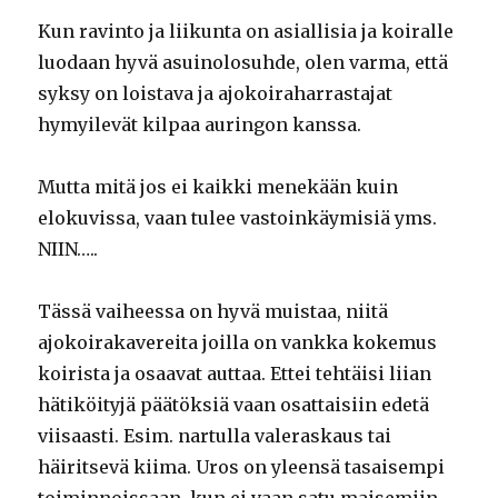
Kun ravinto ja liikunta on asiallisia ja koiralle
luodaan hyvä asuinolosuhde, olen varma, että
syksy on loistava ja ajokoiraharrastajat
hymyilevät kilpaa auringon kanssa.
Mutta mitä jos ei kaikki menekään kuin
elokuvissa, vaan tulee vastoinkäymisiä yms.
NIIN…..
Tässä vaiheessa on hyvä muistaa, niitä
ajokoirakavereita joilla on vankka kokemus
koirista ja osaavat auttaa. Ettei tehtäisi liian
hätiköityjä päätöksiä vaan osattaisiin edetä
viisaasti. Esim. nartulla valeraskaus tai
häiritsevä kiima. Uros on yleensä tasaisempi