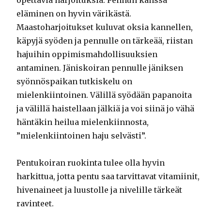
opettavia harjoituksia. Pennun kanssa
eläminen on hyvin värikästä.
Maastoharjoitukset kuluvat oksia kannellen,
käpyjä syöden ja pennulle on tärkeää, riistan
hajuihin oppimismahdollisuuksien
antaminen. Jäniskoiran pennulle jäniksen
syönnöspaikan tutkiskelu on
mielenkiintoinen. Välillä syödään papanoita
ja välillä haistellaan jälkiä ja voi siinä jo vähä
häntäkin heilua mielenkiinnosta,
”mielenkiintoinen haju selvästi”.
Pentukoiran ruokinta tulee olla hyvin
harkittua, jotta pentu saa tarvittavat vitamiinit,
hivenaineet ja luustolle ja nivelille tärkeät
ravinteet.