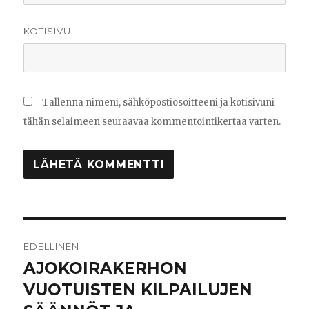
KOTISIVU
Tallenna nimeni, sähköpostiosoitteeni ja kotisivuni
tähän selaimeen seuraavaa kommentointikertaa varten.
Artikkelien
EDELLINEN
selaus
AJOKOIRAKERHON
Edellinen
artikkeli:
VUOTUISTEN KILPAILUJEN