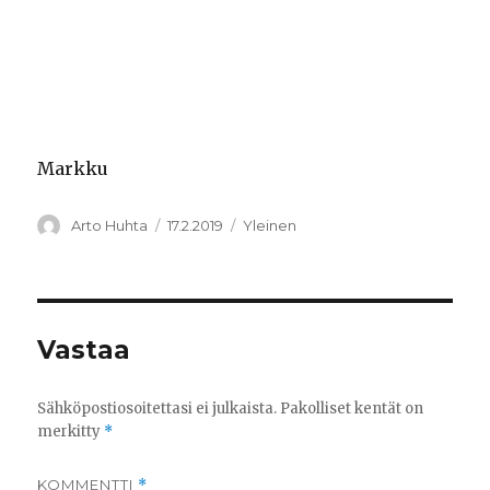
Markku
Kirjoittaja
Julkaistu
Kategoriat
Arto Huhta
17.2.2019
Yleinen
Vastaa
Sähköpostiosoitettasi ei julkaista.
Pakolliset kentät on
merkitty
*
KOMMENTTI
*