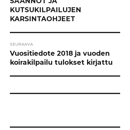
SÄÄNNÖT JA
KUTSUKILPAILUJEN
KARSINTAOHJEET
SEURAAVA
Vuositiedote 2018 ja vuoden
Seuraava
artikkeli:
koirakilpailu tulokset kirjattu